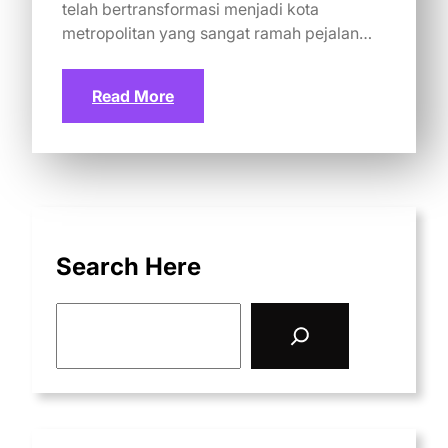
telah bertransformasi menjadi kota
metropolitan yang sangat ramah pejalan…
Read More
Search Here
S
e
a
r
c
h