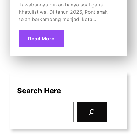
Jawabannya bukan hanya soal garis
khatulistiwa. Di tahun 2026, Pontianak
telah berkembang menjadi kota…
Read More
Search Here
S
e
a
r
c