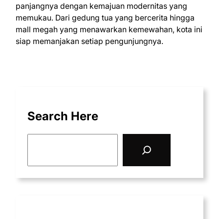
panjangnya dengan kemajuan modernitas yang
memukau. Dari gedung tua yang bercerita hingga
mall megah yang menawarkan kemewahan, kota ini
siap memanjakan setiap pengunjungnya.
Search Here
S
e
a
r
c
h