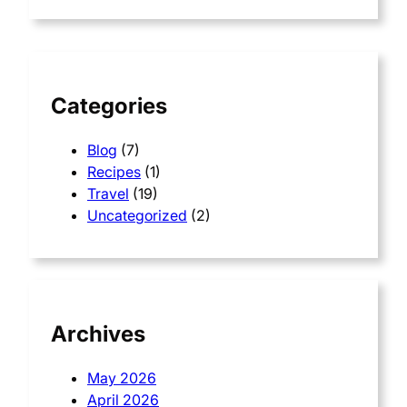
r
c
h
Categories
Blog
(7)
Recipes
(1)
Travel
(19)
Uncategorized
(2)
Archives
May 2026
April 2026