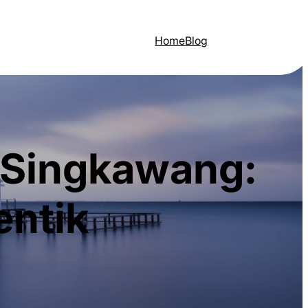
Home
Blog
i Singkawang:
entik