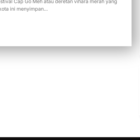
estival Cap Go Meh atau deretan vihara merah yang
 kota ini menyimpan…