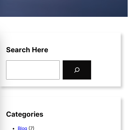
Search Here
S
e
a
r
c
h
Categories
Blog
(7)