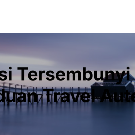
isi Tersembuny
uan Travel Aut