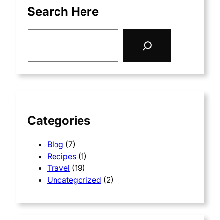
Search Here
S
e
a
r
c
h
Categories
Blog
(7)
Recipes
(1)
Travel
(19)
Uncategorized
(2)