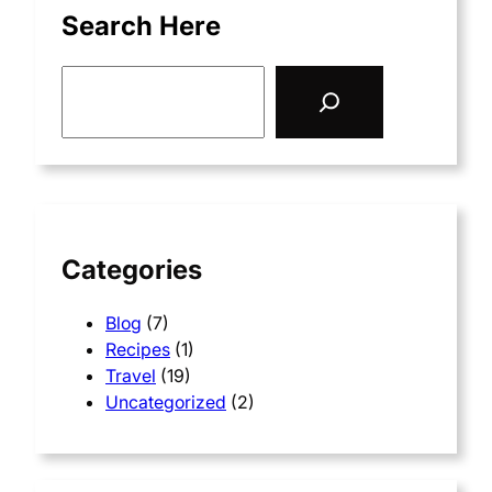
Search Here
S
e
a
r
c
h
Categories
Blog
(7)
Recipes
(1)
Travel
(19)
Uncategorized
(2)