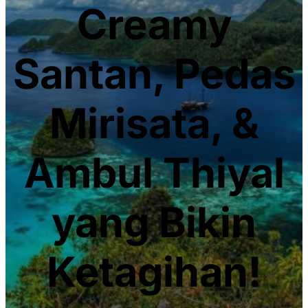
Creamy
Santan, Pedas
Mirisata, &
Ambul Thiyal
yang Bikin
Ketagihan!