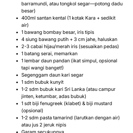
barramundi, atau tongkol segar—potong dadu
besar)
400ml santan kental (1 kotak Kara + sedikit
air)
1 bawang bombay besar, iris tipis
4 siung bawang putih + 3 cm jahe, haluskan
2-3 cabai hijau/merah iris (sesuaikan pedas)
1 batang serai, memarkan
1 lembar daun pandan (ikat simpul, opsional
tapi wangi banget!)
Segenggam daun kari segar
1 sdm bubuk kunyit
1-2 sdm bubuk kari Sri Lanka (atau campur
jinten, ketumbar, adas bubuk)
1 sdt biji fenugreek (klabet) & biji mustard
(opsional)
1-2 sdm pasta tamarind (larutkan dengan air)
atau jus 2 jeruk nipis
Garam secukupnya