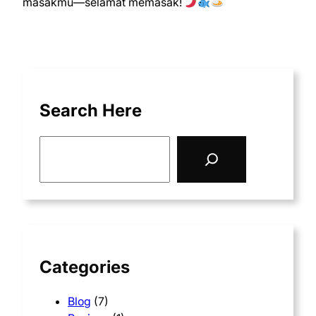
masakmu—selamat memasak!
Search Here
S
e
a
r
c
h
Categories
Blog
(7)